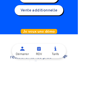
Vente additionnelle
Je veux une démo
Rejoignez le crew des
Démarrer
RDV
Tarifs
restaurants les plus 💸💸💸
de France.
L'humilité ?
Ça nous connnait.