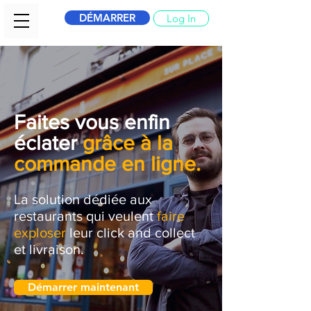
DÉMARRER
Log In
Faites vous enfin
éclater
grâce à la
commande en ligne.
La solution dédiée aux
restaurants qui veulent
faire
exploser
leur click and collect
et livraison.
Démarrer maintenant