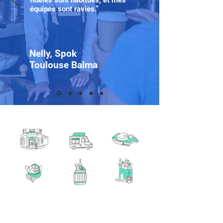
fidèles sont habitués, et mes
équipes sont ravies.”​
Nelly, Spok
Toulouse Balma