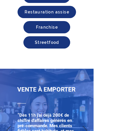
Restauration assise
Franchise
Streetfood
VENTE À EMPORTER
“Dès 11h j'ai déjà 200€ de
chiffre d'affaires générés en
pré-commande. Mes clients