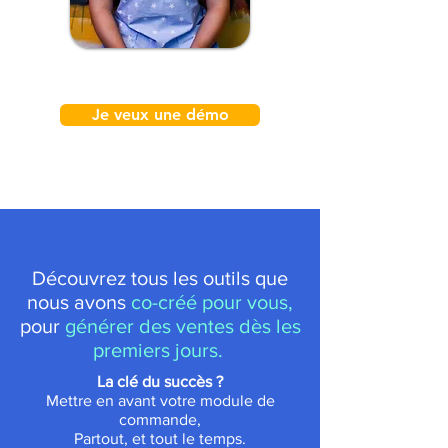
Je veux une démo
Découvrez tous les outils que
nous avons
co-créé pour vous,
pour
générer des ventes dès les
premiers jours.
La clé du succès ?
Mettre en avant votre module de
commande,
Partout, et tout le temps.