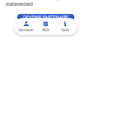
management
DEVENIR PARTENAIRE
Démarrer
RDV
Tarifs
Solutions
Restaurant
Commerce de bouche
Marketplace et collectivités
Foodtrucks
Fromagers
Boulangers / Pâtissiers
Événementiel
Commerces de proximité
Caviste