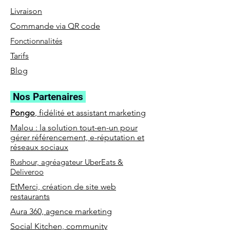
Livraison
Commande via QR code
Fonctionnalités
Tarifs
Blog
Nos Partenaires
Pongo
, fidélité et assistant marketing
Malou : la solution tout-en-un pour
gérer référencement, e-réputation et
réseaux sociaux
Rushour, agréagateur UberEats &
Deliveroo
EtMerci, création de site web
restaurants
Aura 360, agence marketing
Social Kitchen, community