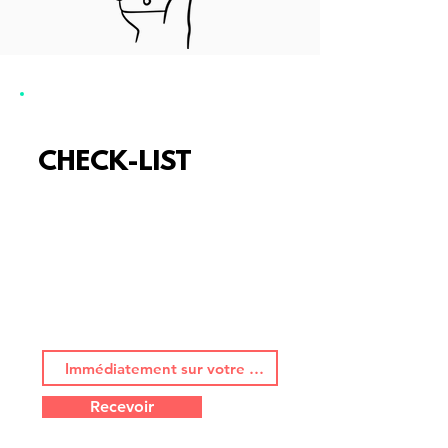
Recevez notre
CHECK-LIST
commande en
ligne
Comment faire décoller votre
outil?
Quels sont nos super conseils?
Recevoir