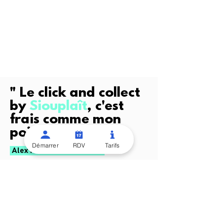
France entière, même sur les îles. 🇫🇷
Nos bureaux sont à Paname.
17 rue aux Ours 75003 PARIS
contact@siouplait.com
" Le click and collect
by
Siouplaît
, c'est
frais comme mon
poisson.
"
Démarrer
RDV
Tarifs
Alex Rafaitin, Père & Fish